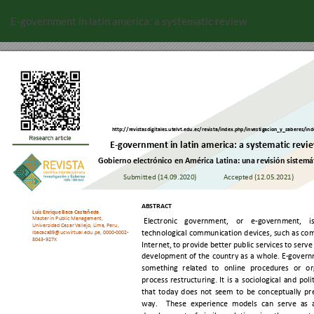
Volver
a
E-government in latin america: a systematic review
los
detalles
del
artículo