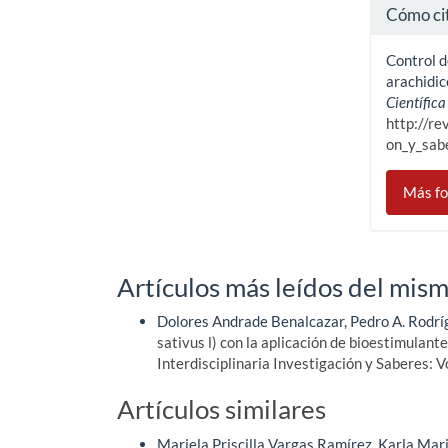
Cómo ci
Control d
arachidi
Científica
http://re
on_y_sab
Más fo
Artículos más leídos del mism
Dolores Andrade Benalcazar, Pedro A. Rodr
sativus l) con la aplicación de bioestimulant
Interdisciplinaria Investigación y Saberes: 
Artículos similares
Mariela Priscilla Vargas Ramírez, Karla Mar