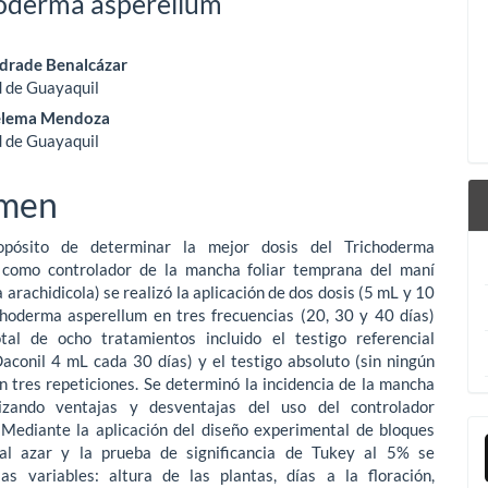
hoderma asperellum
enido
drade Benalcázar
 de Guayaquil
ipal
elema Mendoza
 de Guayaquil
ulo
men
opósito de determinar la mejor dosis del Trichoderma
 como controlador de la mancha foliar temprana del maní
arachidicola) se realizó la aplicación de dos dosis (5 mL y 10
hoderma asperellum en tres frecuencias (20, 30 y 40 días)
tal de ocho tratamientos incluido el testigo referencial
Daconil 4 mL cada 30 días) y el testigo absoluto (sin ningún
n tres repeticiones. Se determinó la incidencia de la mancha
alizando ventajas y desventajas del uso del controlador
Mediante la aplicación del diseño experimental de bloques
al azar y la prueba de significancia de Tukey al 5% se
as variables: altura de las plantas, días a la floración,