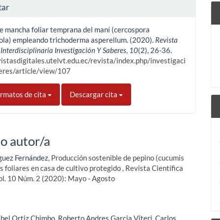
tar
e mancha foliar temprana del maní (cercospora
cola) empleando trichoderma asperellum. (2020).
Revista
 Interdisciplinaria Investigación Y Saberes
,
10
(2), 26-36.
vistasdigitales.utelvt.edu.ec/revista/index.php/investigaci
eres/article/view/107
rmatos de cita
Descargar cita
o autor/a
íguez Fernández,
Producción sostenible de pepino (cucumis
es foliares en casa de cultivo protegido
,
Revista Científica
Vol. 10 Núm. 2 (2020): Mayo - Agosto
ibel Ortiz Chimbo, Roberto Andres Garcia Viteri, Carlos