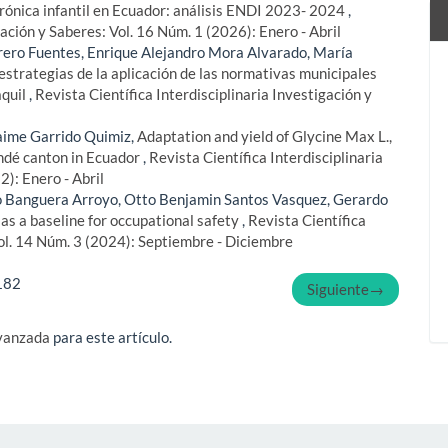
crónica infantil en Ecuador: análisis ENDI 2023- 2024
,
gación y Saberes: Vol. 16 Núm. 1 (2026): Enero - Abril
orero Fuentes, Enrique Alejandro Mora Alvarado, María
estrategias de la aplicación de las normativas municipales
aquil
,
Revista Científica Interdisciplinaria Investigación y
l
Jaime Garrido Quimiz,
Adaptation and yield of Glycine Max L.,
indé canton in Ecuador
,
Revista Científica Interdisciplinaria
2): Enero - Abril
o Banguera Arroyo, Otto Benjamin Santos Vasquez, Gerardo
s a baseline for occupational safety
,
Revista Científica
Vol. 14 Núm. 3 (2024): Septiembre - Diciembre
182
Siguiente
→
avanzada
para este artículo.