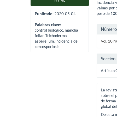
HTML
incidencia 
vainas por p
peso de 100
Publicado:
2020-05-04
Palabras clave:
Detal
Número
control biológico, mancha
del
foliar, Trichoderma
Vol. 10 N
asperellum, incidencia de
artíc
cercosporiosis
Sección
Artículo 
La revist
sobre el 
de forma 
global de
De esta m