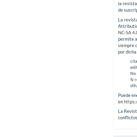
la revist
de suscri
La revist
Attribut
NC-SA 4.0
permite a
siempre q
por dicha
cit
edi
No 
Si 
dif
Puede en
en
https:
La Revist
conflicto