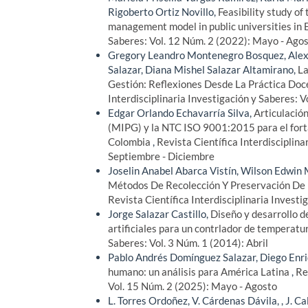
Rigoberto Ortiz Novillo,
Feasibility study o
management model in public universities in
Saberes: Vol. 12 Núm. 2 (2022): Mayo - Ago
Gregory Leandro Montenegro Bosquez, Alexa
Salazar, Diana Mishel Salazar Altamirano,
La
Gestión: Reflexiones Desde La Práctica Doc
Interdisciplinaria Investigación y Saberes: 
Edgar Orlando Echavarría Silva,
Articulació
(MIPG) y la NTC ISO 9001:2015 para el fortal
Colombia
,
Revista Científica Interdisciplina
Septiembre - Diciembre
Joselin Anabel Abarca Vistín, Wilson Edwin
Métodos De Recolección Y Preservación De 
Revista Científica Interdisciplinaria Invest
Jorge Salazar Castillo,
Diseño y desarrollo 
artificiales para un contrlador de temperatu
Saberes: Vol. 3 Núm. 1 (2014): Abril
Pablo Andrés Domínguez Salazar, Diego Enri
humano: un análisis para América Latina
,
Re
Vol. 15 Núm. 2 (2025): Mayo - Agosto
L. Torres Ordoñez, V. Cárdenas Dávila, , J. Ca