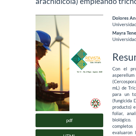
arachidicola) empleando tric
Barra
Cont
Dolores An
Universidad
lateral
princ
Mayra Ten
del
del
Universidad
artículo
artíc
Resu
Con el pr
asperellum
(Cercospora 
mL) de Tric
para un to
(fungicida 
producto) e
foliar, an
biológico. 
pdf
completos 
evaluaron l