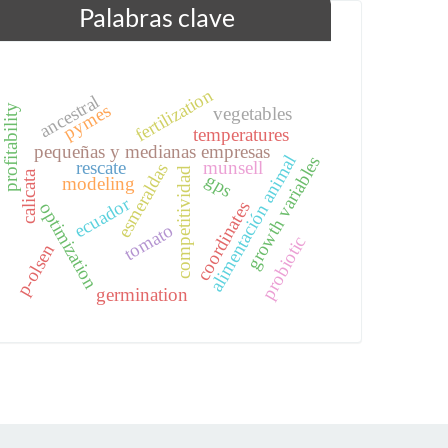
Palabras clave
fertilization
ancestral
pymes
profitability
vegetables
temperatures
pequeñas y medianas empresas
alimentación animal
growth variables
rescate
munsell
esmeraldas
competitividad
calicata
gps
modeling
ecuador
coordinates
optimization
tomato
probiotic
p-olsen
germination