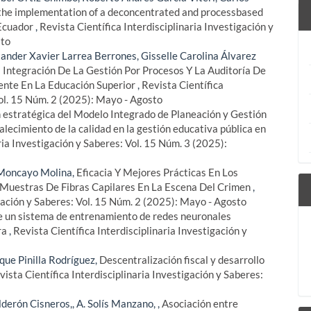
f the implementation of a deconcentrated and processbased
 Ecuador
,
Revista Científica Interdisciplinaria Investigación y
sto
nder Xavier Larrea Berrones, Gisselle Carolina Álvarez
 Integración De La Gestión Por Procesos Y La Auditoría De
ente En La Educación Superior
,
Revista Científica
Vol. 15 Núm. 2 (2025): Mayo - Agosto
n estratégica del Modelo Integrado de Planeación y Gestión
ecimiento de la calidad en la gestión educativa pública en
ria Investigación y Saberes: Vol. 15 Núm. 3 (2025):
 Moncayo Molina,
Eficacia Y Mejores Prácticas En Los
Muestras De Fibras Capilares En La Escena Del Crimen
,
igación y Saberes: Vol. 15 Núm. 2 (2025): Mayo - Agosto
de un sistema de entrenamiento de redes neuronales
ra
,
Revista Científica Interdisciplinaria Investigación y
que Pinilla Rodríguez,
Descentralización fiscal y desarrollo
vista Científica Interdisciplinaria Investigación y Saberes:
lderón Cisneros,, A. Solís Manzano, ,
Asociación entre