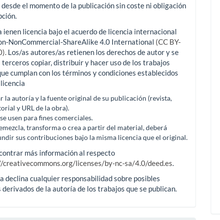
a desde el momento de la publicación sin coste ni obligación
pción.
a ienen licencia bajo el acuerdo de licencia internacional
ion-NonCommercial-ShareAlike 4.0 International
(CC BY-
).
Los/as autores/as retienen los derechos de autor y se
 terceros copiar, distribuir y hacer uso de los trabajos
ue cumplan con los términos y condiciones establecidos
 licencia
ar la autoría y la fuente original de su publicación (revista,
torial y URL de la obra).
se usen para fines comerciales.
remezcla, transforma o crea a partir del material, deberá
undir sus contribuciones bajo la misma licencia que el original.
contrar más información al respecto
//creativecommons.org/licenses/by-nc-sa/4.0/deed.es
.
a declina cualquier responsabilidad sobre posibles
s derivados de la autoría de los trabajos que se publican.