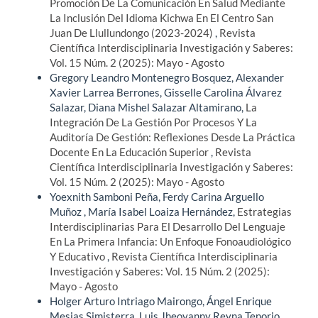
Promoción De La Comunicación En Salud Mediante
La Inclusión Del Idioma Kichwa En El Centro San
Juan De Llullundongo (2023-2024)
,
Revista
Científica Interdisciplinaria Investigación y Saberes:
Vol. 15 Núm. 2 (2025): Mayo - Agosto
Gregory Leandro Montenegro Bosquez, Alexander
Xavier Larrea Berrones, Gisselle Carolina Álvarez
Salazar, Diana Mishel Salazar Altamirano,
La
Integración De La Gestión Por Procesos Y La
Auditoría De Gestión: Reflexiones Desde La Práctica
Docente En La Educación Superior
,
Revista
Científica Interdisciplinaria Investigación y Saberes:
Vol. 15 Núm. 2 (2025): Mayo - Agosto
Yoexnith Samboni Peña, Ferdy Carina Arguello
Muñoz , María Isabel Loaiza Hernández,
Estrategias
Interdisciplinarias Para El Desarrollo Del Lenguaje
En La Primera Infancia: Un Enfoque Fonoaudiológico
Y Educativo
,
Revista Científica Interdisciplinaria
Investigación y Saberes: Vol. 15 Núm. 2 (2025):
Mayo - Agosto
Holger Arturo Intriago Mairongo, Ángel Enrique
Mesias Simisterra, Luis Jheovanny Reyna Tenorio,