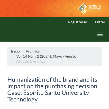
Navegación
principal
Contenido
principal
Registrarse
Entrar
Barra
lateral
Toggl
navig
Inicio
Archivos
Vol. 14 Núm. 2 (2024): Mayo - Agosto
Artículo Científico
Humanization of the brand and its
impact on the purchasing decision.
Case: Espíritu Santo University
Technology