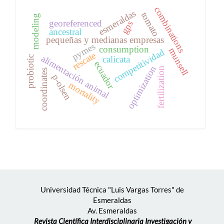
combinations
esmeraldas
tomato
modeling
georeferenced
gps
ancestral
pequeñas y medianas empresas
pymes
consumption
munsell
competitividad
rescate
alimentación animal
probiotic
calicata
ecuador
optimization
fertilization
coordinates
p-olsen
mortality
Universidad Técnica "Luis Vargas Torres" de
Esmeraldas
Av. Esmeraldas
Revista Científica Interdisciplinaria Investigación y